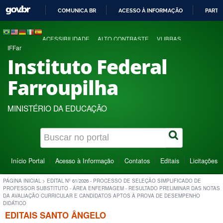
COMUNICA BR
ACESSO À INFORMAÇÃO
PARTI
IR
PARA
ACESSIBILIDADE
ALTO CONTRASTE
VLIBRAS
O
IFFar
CONTEÚDO
Instituto Federal
Farroupilha
MINISTÉRIO DA EDUCAÇÃO
Início Portal
Acesso à Informação
Contatos
Editais
Licitações
PÁGINA INICIAL
>
EDITAL Nº 61/2026 - PROCESSO DE SELEÇÃO SIMPLIFICADO DE
PROFESSOR SUBSTITUTO - ÁREA ENFERMAGEM - RESULTADO PRELIMINAR DAS NOTAS
DA AVALIAÇÃO CURRICULAR E CANDIDATOS APTOS À PROVA DE DESEMPENHO
DIDÁTICO
EDITAIS SANTO ÂNGELO