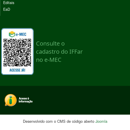
Editais
EaD
Desenvolvido com o CMS de código aberto
Joomla