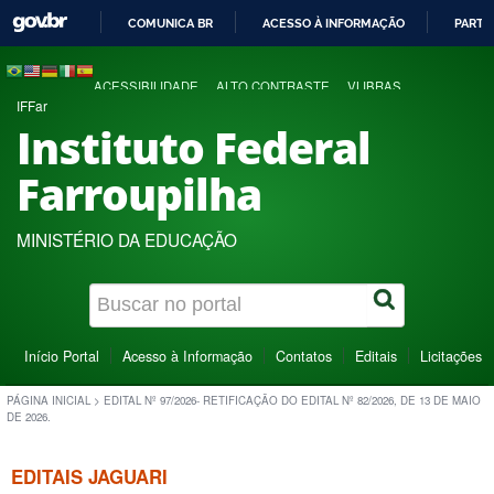
COMUNICA BR
ACESSO À INFORMAÇÃO
PARTI
IR
PARA
ACESSIBILIDADE
ALTO CONTRASTE
VLIBRAS
O
IFFar
CONTEÚDO
Instituto Federal
Farroupilha
MINISTÉRIO DA EDUCAÇÃO
Início Portal
Acesso à Informação
Contatos
Editais
Licitações
PÁGINA INICIAL
>
EDITAL Nº 97/2026- RETIFICAÇÃO DO EDITAL Nº 82/2026, DE 13 DE MAIO
DE 2026.
EDITAIS JAGUARI