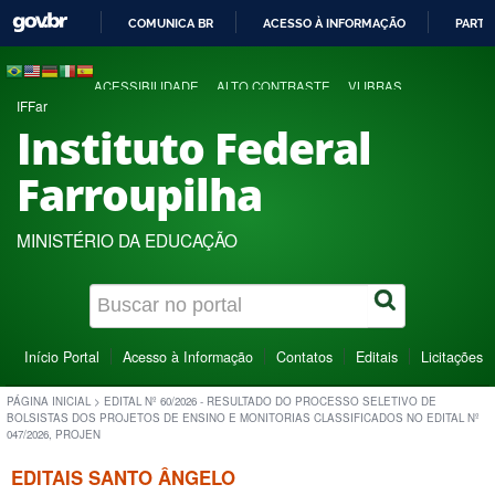
COMUNICA BR
ACESSO À INFORMAÇÃO
PARTI
IR
PARA
ACESSIBILIDADE
ALTO CONTRASTE
VLIBRAS
O
IFFar
CONTEÚDO
Instituto Federal
Farroupilha
MINISTÉRIO DA EDUCAÇÃO
Início Portal
Acesso à Informação
Contatos
Editais
Licitações
PÁGINA INICIAL
>
EDITAL Nº 60/2026 - RESULTADO DO PROCESSO SELETIVO DE
BOLSISTAS DOS PROJETOS DE ENSINO E MONITORIAS CLASSIFICADOS NO EDITAL Nº
047/2026, PROJEN
EDITAIS SANTO ÂNGELO