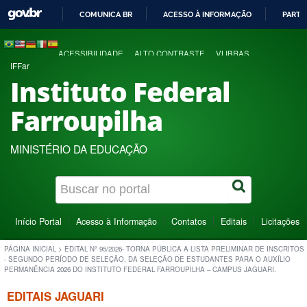
COMUNICA BR
ACESSO À INFORMAÇÃO
PARTI
IR
PARA
ACESSIBILIDADE
ALTO CONTRASTE
VLIBRAS
O
IFFar
CONTEÚDO
Instituto Federal
Farroupilha
MINISTÉRIO DA EDUCAÇÃO
Início Portal
Acesso à Informação
Contatos
Editais
Licitações
PÁGINA INICIAL
>
EDITAL Nº 95/2026- TORNA PÚBLICA A LISTA PRELIMINAR DE INSCRITOS
- SEGUNDO PERÍODO DE SELEÇÃO, DA SELEÇÃO DE ESTUDANTES PARA O AUXÍLIO
PERMANÊNCIA 2026 DO INSTITUTO FEDERAL FARROUPILHA – CAMPUS JAGUARI.
EDITAIS JAGUARI