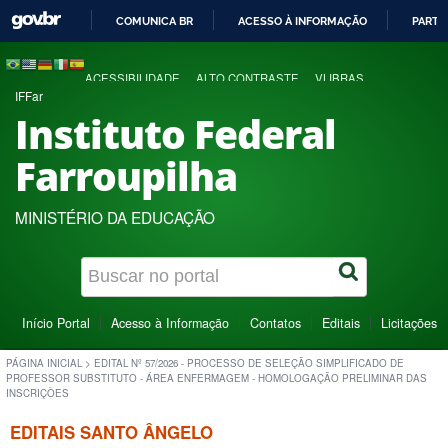
COMUNICA BR
ACESSO À INFORMAÇÃO
PARTI
IR
PARA
ACESSIBILIDADE
ALTO CONTRASTE
VLIBRAS
O
IFFar
CONTEÚDO
Instituto Federal
Farroupilha
MINISTÉRIO DA EDUCAÇÃO
Início Portal
Acesso à Informação
Contatos
Editais
Licitações
PÁGINA INICIAL
>
EDITAL Nº 57/2026 - PROCESSO DE SELEÇÃO SIMPLIFICADO DE
PROFESSOR SUBSTITUTO - ÁREA ENFERMAGEM - HOMOLOGAÇÃO PRELIMINAR DAS
INSCRIÇÕES
EDITAIS SANTO ÂNGELO