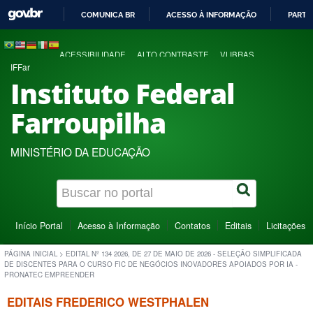
COMUNICA BR
ACESSO À INFORMAÇÃO
PARTI
IR
PARA
ACESSIBILIDADE
ALTO CONTRASTE
VLIBRAS
O
IFFar
CONTEÚDO
Instituto Federal
Farroupilha
MINISTÉRIO DA EDUCAÇÃO
Início Portal
Acesso à Informação
Contatos
Editais
Licitações
PÁGINA INICIAL
>
EDITAL Nº 134 2026, DE 27 DE MAIO DE 2026 - SELEÇÃO SIMPLIFICADA
DE DISCENTES PARA O CURSO FIC DE NEGÓCIOS INOVADORES APOIADOS POR IA -
PRONATEC EMPREENDER
EDITAIS FREDERICO WESTPHALEN