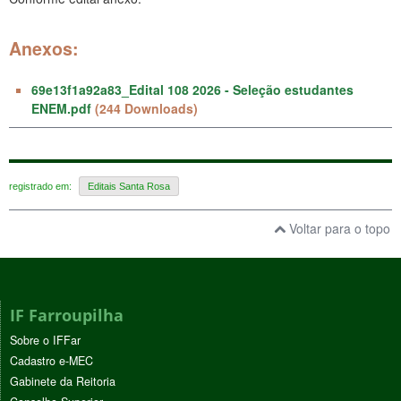
Anexos:
69e13f1a92a83_Edital 108 2026 - Seleção estudantes
ENEM.pdf
(244 Downloads)
registrado em:
Editais Santa Rosa
Voltar para o topo
IF Farroupilha
Sobre o IFFar
Cadastro e-MEC
Gabinete da Reitoria