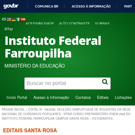
COMUNICA BR
ACESSO À INFORMAÇÃO
PARTI
IR
PARA
ACESSIBILIDADE
ALTO CONTRASTE
VLIBRAS
O
IFFar
CONTEÚDO
Instituto Federal
Farroupilha
MINISTÉRIO DA EDUCAÇÃO
Início Portal
Acesso à Informação
Contatos
Editais
Licitações
PÁGINA INICIAL
>
EDITAL N° 108/2026- SELEÇÃO SIMPLIFICADA DE BOLSISTAS DA REDE
NACIONAL DE CURSINHOS POPULARES - IFFAR CURSO PREPARATÓRIO ENEM 2026 DO
INSTITUTO FEDERAL FARROUPILHA CAMPUS SANTA ROSA – ESTUDANTES.
EDITAIS SANTA ROSA