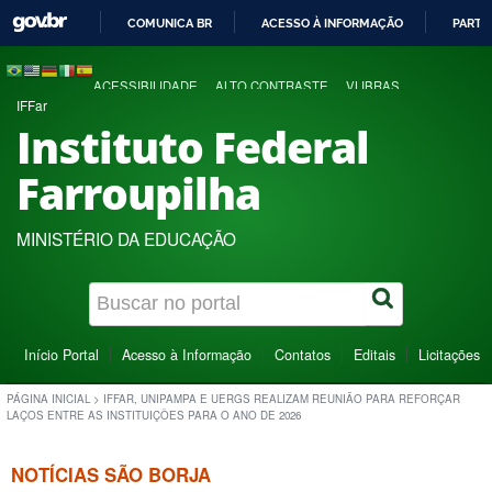
COMUNICA BR
ACESSO À INFORMAÇÃO
PARTI
IR
PARA
ACESSIBILIDADE
ALTO CONTRASTE
VLIBRAS
O
IFFar
CONTEÚDO
Instituto Federal
Farroupilha
MINISTÉRIO DA EDUCAÇÃO
Início Portal
Acesso à Informação
Contatos
Editais
Licitações
PÁGINA INICIAL
>
IFFAR, UNIPAMPA E UERGS REALIZAM REUNIÃO PARA REFORÇAR
LAÇOS ENTRE AS INSTITUIÇÕES PARA O ANO DE 2026
NOTÍCIAS SÃO BORJA