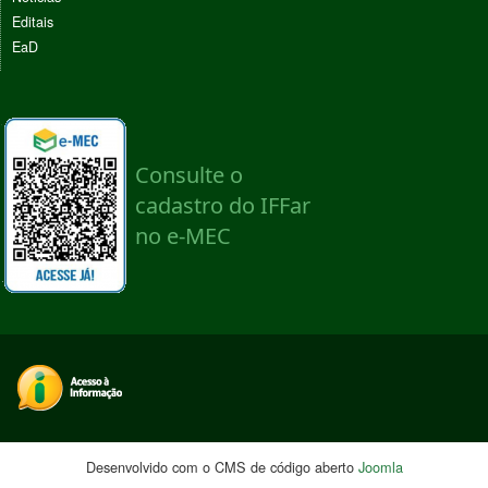
Editais
EaD
Desenvolvido com o CMS de código aberto
Joomla