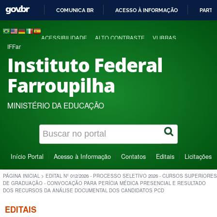
COMUNICA BR
ACESSO À INFORMAÇÃO
PARTI
IR
PARA
ACESSIBILIDADE
ALTO CONTRASTE
VLIBRAS
O
IFFar
CONTEÚDO
Instituto Federal
Farroupilha
MINISTÉRIO DA EDUCAÇÃO
Início Portal
Acesso à Informação
Contatos
Editais
Licitações
PÁGINA INICIAL
>
EDITAL Nº 012/2026 - PROCESSO SELETIVO 2026 - CURSOS SUPERIORES
DE GRADUAÇÃO - CONVOCAÇÃO PARA PERÍCIA MÉDICA PRESENCIAL E RESULTADO
DOS RECURSOS DA ANÁLISE DOCUMENTAL DOS CANDIDATOS PCD
EDITAIS