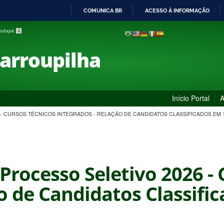
COMUNICA BR
ACESSO À INFORMAÇÃO
IR
 rodapé
4
PARA
O
Farroupilha
CONTEÚDO
Início Portal
A
26 - CURSOS TÉCNICOS INTEGRADOS - RELAÇÃO DE CANDIDATOS CLASSIFICADOS EM
- Processo Seletivo 2026 -
o de Candidatos Classifi