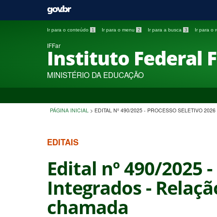
Ir para o conteúdo
1
Ir para o menu
2
Ir para a busca
3
Ir para o
IFFar
Instituto Federal 
MINISTÉRIO DA EDUCAÇÃO
PÁGINA INICIAL
>
EDITAL Nº 490/2025 - PROCESSO SELETIVO 20
EDITAIS
Edital nº 490/2025 
Integrados - Relaçã
chamada