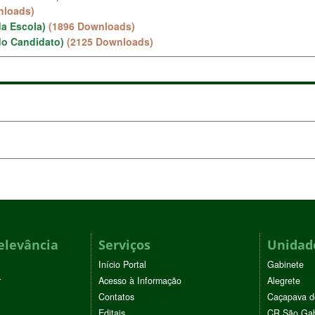
nloads)
a Escola)
(1896 Downloads)
do Candidato)
(2125 Downloads)
elevância
Serviços
Unidade
Início Portal
Gabinete
r
Acesso à Informação
Alegrete
Contatos
Caçapava d
Editais
CR São Gab