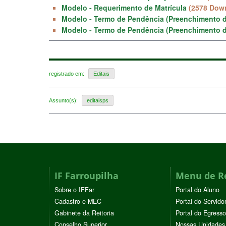
Modelo - Requerimento de Matrícula
(2578 Dow
Modelo - Termo de Pendência (Preenchimento d
Modelo - Termo de Pendência (Preenchimento 
registrado em:
Editais
Assunto(s):
editaisps
IF Farroupilha
Menu de R
Sobre o IFFar
Portal do Aluno
Cadastro e-MEC
Portal do Servido
Gabinete da Reitoria
Portal do Egresso
Conselho Superior
Nossas Unidades