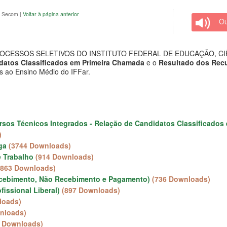
vo Secom
|
Voltar à página anterior
Ou
ESSOS SELETIVOS DO INSTITUTO FEDERAL DE EDUCAÇÃO, CIÊNC
datos Classificados em Primeira Chamada
e o
Resultado dos Recu
s ao Ensino Médio do IFFar.
Cursos Técnicos Integrados - Relação de Candidatos Classificado
)
ga
(3744 Downloads)
e Trabalho
(914 Downloads)
(863 Downloads)
ecebimento, Não Recebimento e Pagamento)
(736 Downloads)
issional Liberal)
(897 Downloads)
loads)
nloads)
0 Downloads)