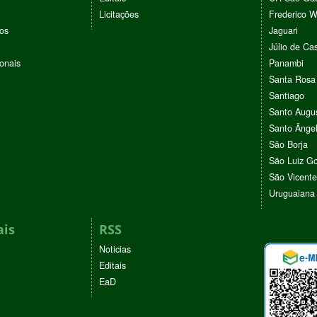
Licitações
Frederico 
vos
Jaguari
Júlio de Cas
ionais
Panambi
Santa Rosa
Santiago
Santo Augu
Santo Ânge
São Borja
São Luiz G
São Vicente
Uruguaiana
ais
RSS
Noticias
Editais
EaD