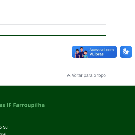
Voltar para o topo
s IF Farroupilha
o Sul
riel