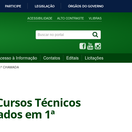
PARTICIPE
LEGISLAÇÃO
ÓRGÃOS DO GOVERNO
ACESSIBILIDADE
ALTO CONTRASTE
VLIBRAS
cesso à Informação
Contatos
Editais
Licitações
 1ª CHAMADA
 Cursos Técnicos
cados em 1ª