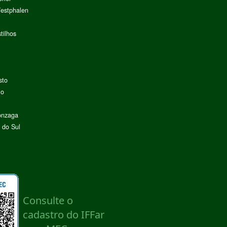
Westphalen
tilhos
sto
lo
onzaga
 do Sul