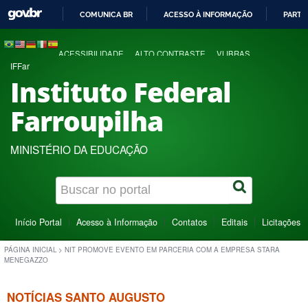
COMUNICA BR
ACESSO À INFORMAÇÃO
PARTI
IR
PARA
ACESSIBILIDADE
ALTO CONTRASTE
VLIBRAS
O
IFFar
CONTEÚDO
Instituto Federal
Farroupilha
MINISTÉRIO DA EDUCAÇÃO
Início Portal
Acesso à Informação
Contatos
Editais
Licitações
PÁGINA INICIAL
>
NIT PROMOVE EVENTO EM PARCERIA COM A EMPRESA STARA
MENEGAZZO
NOTÍCIAS SANTO AUGUSTO