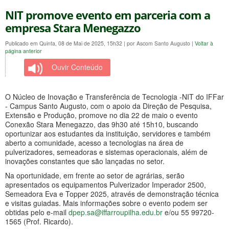
NIT promove evento em parceria com a
empresa Stara Menegazzo
Publicado em Quinta, 08 de Mai de 2025, 15h32
|
por Ascom Santo Augusto
|
Voltar à
página anterior
Ouvir Conteúdo
O Núcleo de Inovação e Transferência de Tecnologia -NIT do IFFar
- Campus Santo Augusto, com o apoio da Direção de Pesquisa,
Extensão e Produção, promove no dia 22 de maio o evento
Conexão Stara Menegazzo, das 9h30 até 15h10, buscando
oportunizar aos estudantes da instituição, servidores e também
aberto a comunidade, acesso a tecnologias na área de
pulverizadores, semeadoras e sistemas operacionais, além de
inovações constantes que são lançadas no setor.
Na oportunidade, em frente ao setor de agrárias, serão
apresentados os equipamentos Pulverizador Imperador 2500,
Semeadora Eva e Topper 2025, através de demonstração técnica
e visitas guiadas. Mais informações sobre o evento podem ser
obtidas pelo e-mail
dpep.sa@iffarroupilha.edu.br
e/ou 55 99720-
1565 (Prof. Ricardo).