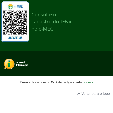
Desenvolvido com o CMS de código aberto
Joomla
Voltar para o topo