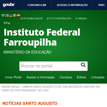
COMUNICA BR
ACESSO À INFORMAÇÃO
PARTI
IR
PARA
ACESSIBILIDADE
ALTO CONTRASTE
VLIBRAS
O
IFFar
CONTEÚDO
Instituto Federal
Farroupilha
MINISTÉRIO DA EDUCAÇÃO
Início Portal
Acesso à Informação
Contatos
Editais
Licitações
PÁGINA INICIAL
>
CAMPUS SANTO AUGUSTO ESTÁ COM INSCRIÇÕES ABERTAS EM
CURSO DE PÓS-GRADUAÇÃO 100% EAD
NOTÍCIAS SANTO AUGUSTO