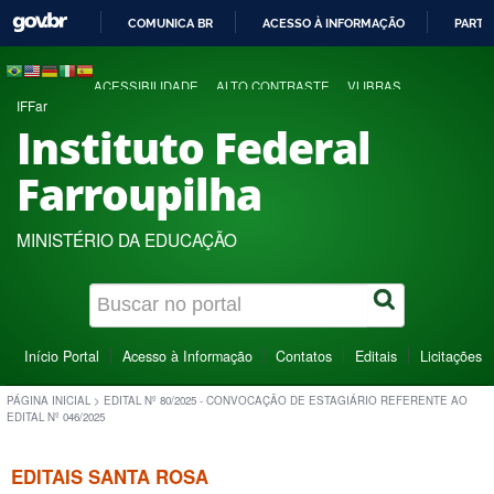
COMUNICA BR
ACESSO À INFORMAÇÃO
PARTI
IR
PARA
ACESSIBILIDADE
ALTO CONTRASTE
VLIBRAS
O
IFFar
CONTEÚDO
Instituto Federal
Farroupilha
MINISTÉRIO DA EDUCAÇÃO
Início Portal
Acesso à Informação
Contatos
Editais
Licitações
PÁGINA INICIAL
>
EDITAL Nº 80/2025 - CONVOCAÇÃO DE ESTAGIÁRIO REFERENTE AO
EDITAL Nº 046/2025
EDITAIS SANTA ROSA