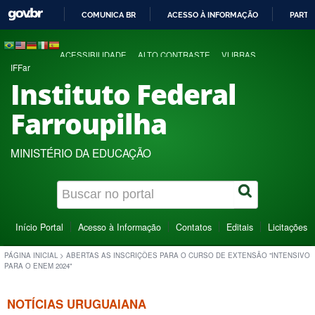
COMUNICA BR
ACESSO À INFORMAÇÃO
PARTI
IR
PARA
ACESSIBILIDADE
ALTO CONTRASTE
VLIBRAS
O
IFFar
CONTEÚDO
Instituto Federal
Farroupilha
MINISTÉRIO DA EDUCAÇÃO
Início Portal
Acesso à Informação
Contatos
Editais
Licitações
PÁGINA INICIAL
>
ABERTAS AS INSCRIÇÕES PARA O CURSO DE EXTENSÃO "INTENSIVO
PARA O ENEM 2024"
NOTÍCIAS URUGUAIANA