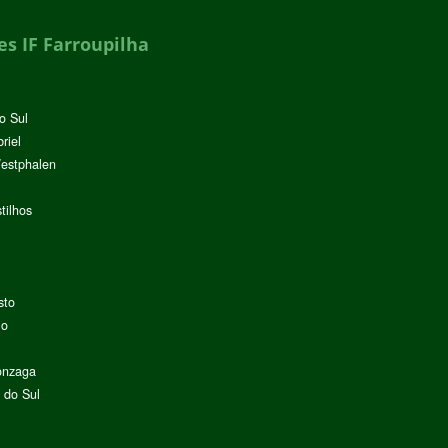
s IF Farroupilha
o Sul
riel
Westphalen
tilhos
sto
lo
onzaga
 do Sul