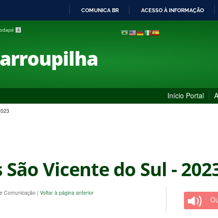
COMUNICA BR
ACESSO À INFORMAÇÃO
IR
 rodapé
4
PARA
O
Farroupilha
CONTEÚDO
Início Portal
A
2023
São Vicente do Sul - 202
 de Comunicação
|
Voltar à página anterior
Ou