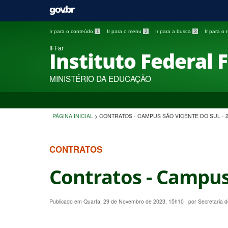
Ir para o conteúdo
1
Ir para o menu
2
Ir para a busca
3
Ir para o
IFFar
Instituto Federal 
MINISTÉRIO DA EDUCAÇÃO
PÁGINA INICIAL
>
CONTRATOS - CAMPUS SÃO VICENTE DO SUL - 
CONTRATOS
Contratos - Campus 
Publicado em Quarta, 29 de Novembro de 2023, 15h10
|
por Secretaria