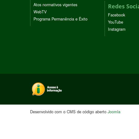
Atos normativos vigentes
Redes Soci
WebTV
Facebook
Programa Permanência e Êxito
YouTube
Instagram
Desenvolvido com o CMS de código aberto
Joomla