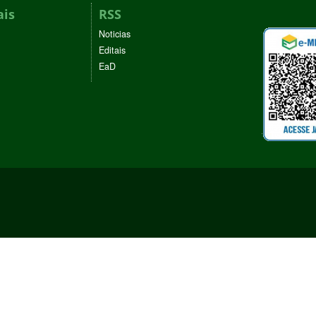
ais
RSS
Noticias
Editais
EaD