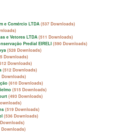
gem e Comércio LTDA
(537 Downloads)
wnloads)
gas e Vetores LTDA
(511 Downloads)
onservação Predial EIRELI
(590 Downloads)
oya
(528 Downloads)
85 Downloads)
612 Downloads)
a
(512 Downloads)
3 Downloads)
ição
(610 Downloads)
Vielmo
(515 Downloads)
ourt
(493 Downloads)
Downloads)
ns
(519 Downloads)
el
(536 Downloads)
 Downloads)
3 Downloads)