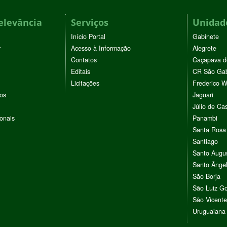
elevância
Serviços
Unidade
Início Portal
Gabinete
r
Acesso à Informação
Alegrete
Contatos
Caçapava d
Editais
CR São Gab
Licitações
Frederico 
vos
Jaguari
Júlio de Cas
ionais
Panambi
Santa Rosa
Santiago
Santo Augu
Santo Ânge
São Borja
São Luiz G
São Vicente
Uruguaiana