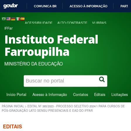
COMUNICA BR
ACESSO À INFORMAÇÃO
PARTI
IR
PARA
ACESSIBILIDADE
ALTO CONTRASTE
VLIBRAS
O
IFFar
CONTEÚDO
Instituto Federal
Farroupilha
MINISTÉRIO DA EDUCAÇÃO
Início Portal
Acesso à Informação
Contatos
Editais
Licitações
PÁGINA INICIAL
>
EDITAL Nº 385/2023 - PROCESSO SELETIVO 2024/1 PARA CURSOS DE
PÓS-GRADUAÇÃO LATO SENSU PRESENCIAIS E EAD DO IFFAR
EDITAIS