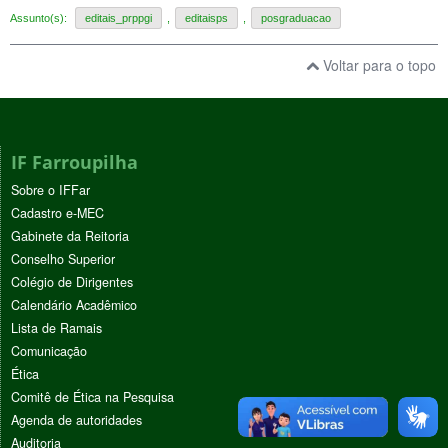
Assunto(s):
editais_prppgi
,
editaisps
,
posgraduacao
Voltar para o topo
IF Farroupilha
Sobre o IFFar
Cadastro e-MEC
Gabinete da Reitoria
Conselho Superior
Colégio de Dirigentes
Calendário Acadêmico
Lista de Ramais
Comunicação
Ética
Comitê de Ética na Pesquisa
Agenda de autoridades
Auditoria