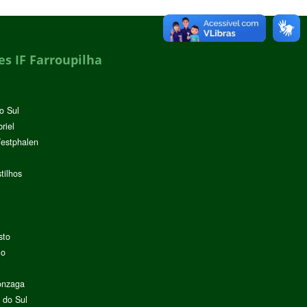
s IF Farroupilha
o Sul
riel
Westphalen
tilhos
sto
lo
onzaga
 do Sul