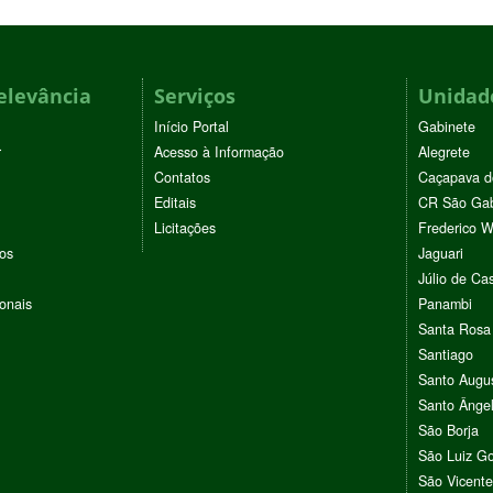
elevância
Serviços
Unidade
Início Portal
Gabinete
r
Acesso à Informação
Alegrete
Contatos
Caçapava d
Editais
CR São Gab
Licitações
Frederico 
vos
Jaguari
Júlio de Cas
ionais
Panambi
Santa Rosa
Santiago
Santo Augu
Santo Ânge
São Borja
São Luiz G
São Vicente