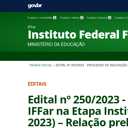
Ir para o conteúdo
1
Ir para o menu
2
Ir para a busca
3
Ir para o
IFFar
Instituto Federal 
MINISTÉRIO DA EDUCAÇÃO
PÁGINA INICIAL
>
EDITAL Nº 250/2023 - PROCESSO DE INSCRIÇÃ
EDITAIS
Edital nº 250/2023 
IFFar na Etapa Insti
2023) – Relação pre