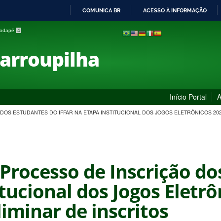
COMUNICA BR
ACESSO À INFORMAÇÃO
IR
 rodapé
4
PARA
O
Farroupilha
CONTEÚDO
Início Portal
A
O DOS ESTUDANTES DO IFFAR NA ETAPA INSTITUCIONAL DOS JOGOS ELETRÔNICOS 202
- Processo de Inscrição d
tucional dos Jogos Eletrô
liminar de inscritos