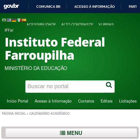
COMUNICA BR
ACESSO À INFORMAÇÃO
PARTI
IR
PARA
ACESSIBILIDADE
ALTO CONTRASTE
VLIBRAS
O
IFFar
CONTEÚDO
Instituto Federal
Farroupilha
MINISTÉRIO DA EDUCAÇÃO
Início Portal
Acesso à Informação
Contatos
Editais
Licitações
PÁGINA INICIAL
>
CALENDÁRIO ACADÊMICO
MENU