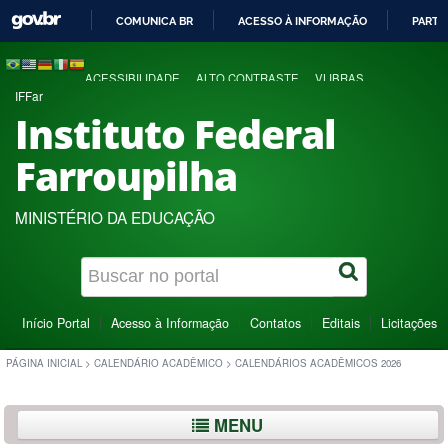
COMUNICA BR
ACESSO À INFORMAÇÃO
PARTI
IR
PARA
ACESSIBILIDADE
ALTO CONTRASTE
VLIBRAS
O
IFFar
CONTEÚDO
Instituto Federal
Farroupilha
MINISTÉRIO DA EDUCAÇÃO
Início Portal
Acesso à Informação
Contatos
Editais
Licitações
PÁGINA INICIAL
>
CALENDÁRIO ACADÊMICO
>
CALENDÁRIOS ACADÊMICOS 2026
MENU