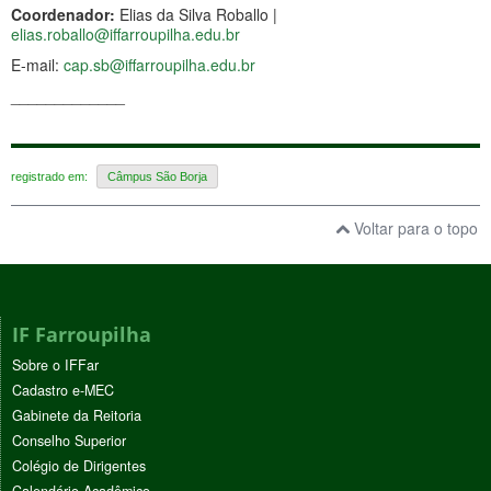
Coordenador:
Elias da Silva Roballo |
elias.roballo@iffarroupilha.edu.br
E-mail:
cap.sb@iffarroupilha.edu.br
_____________
registrado em:
Câmpus São Borja
Voltar para o topo
IF Farroupilha
Sobre o IFFar
Cadastro e-MEC
Gabinete da Reitoria
Conselho Superior
Colégio de Dirigentes
Calendário Acadêmico