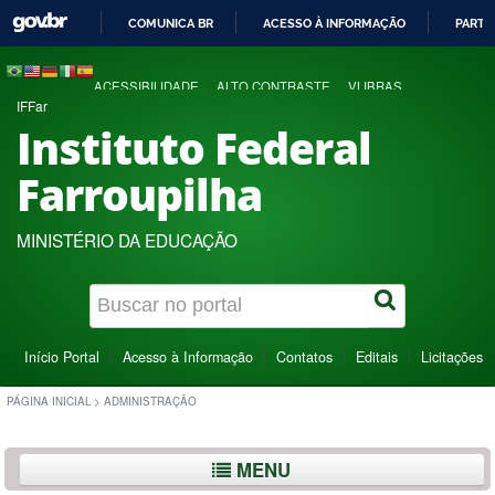
COMUNICA BR
ACESSO À INFORMAÇÃO
PARTI
IR
PARA
ACESSIBILIDADE
ALTO CONTRASTE
VLIBRAS
O
IFFar
CONTEÚDO
Instituto Federal
Farroupilha
MINISTÉRIO DA EDUCAÇÃO
Início Portal
Acesso à Informação
Contatos
Editais
Licitações
PÁGINA INICIAL
>
ADMINISTRAÇÃO
MENU