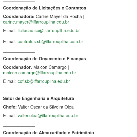
Coordenação de Licitações e Contratos
Coordenadora:
Carine Mayer da Rocha |
carine.mayer@iffarroupilha.edu.br
E-mail:
licitacao.sb@iffarroupilha.edu.br
E-mail:
contratos.sb@iffarroupilha.com.br
_____________
Coordenação de Orçamento e Finanças
Coordenador:
Maicon Camargo |
maicon.camargo@iffarroupilha.edu.br
E-mail:
cof.sb@iffarroupilha.edu.br
_____________
Setor de Engenharia e Arquitetura
Chefe:
Valter Oscar da Silveira Olea
E-mail:
valter.olea@iffarroupilha.edu.br
_____________
Coordenação de Almoxarifado e Patrimônio