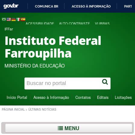
COMUNICA BR
ACESSO À INFORMAÇÃO
PARTI
IR
PARA
ACESSIBILIDADE
ALTO CONTRASTE
VLIBRAS
O
IFFar
CONTEÚDO
Instituto Federal
Farroupilha
MINISTÉRIO DA EDUCAÇÃO
Início Portal
Acesso à Informação
Contatos
Editais
Licitações
PÁGINA INICIAL
>
ÚLTIMAS NOTÍCIAS
MENU