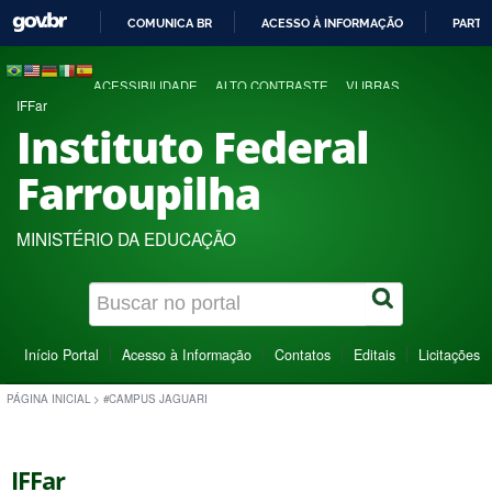
COMUNICA BR
ACESSO À INFORMAÇÃO
PARTI
IR
PARA
ACESSIBILIDADE
ALTO CONTRASTE
VLIBRAS
O
IFFar
CONTEÚDO
Instituto Federal
Farroupilha
MINISTÉRIO DA EDUCAÇÃO
Início Portal
Acesso à Informação
Contatos
Editais
Licitações
PÁGINA INICIAL
>
#CAMPUS JAGUARI
IFFar