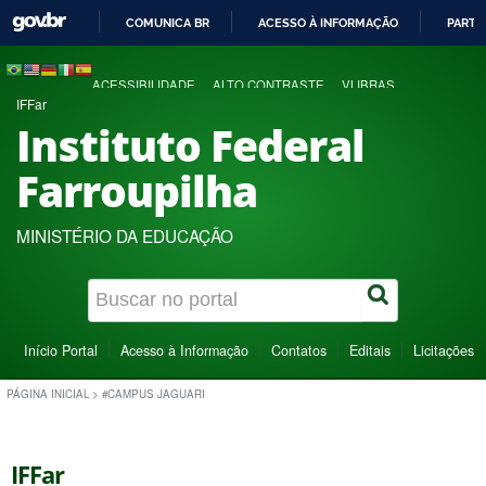
COMUNICA BR
ACESSO À INFORMAÇÃO
PARTI
IR
PARA
ACESSIBILIDADE
ALTO CONTRASTE
VLIBRAS
O
IFFar
CONTEÚDO
Instituto Federal
Farroupilha
MINISTÉRIO DA EDUCAÇÃO
Início Portal
Acesso à Informação
Contatos
Editais
Licitações
PÁGINA INICIAL
>
#CAMPUS JAGUARI
IFFar