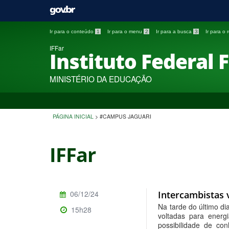
Ir para o conteúdo
1
Ir para o menu
2
Ir para a busca
3
Ir para o
IFFar
Instituto Federal 
MINISTÉRIO DA EDUCAÇÃO
PÁGINA INICIAL
>
#CAMPUS JAGUARI
IFFar
06/12/24
Intercambistas 
Na tarde do último d
15h28
voltadas para energ
possibilidade de co