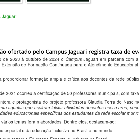
s Jaguari
ão ofertado pelo Campus Jaguari registra taxa de e
o de 2023 à outubro de 2024 o
Campus
Jaguari em parceria com a 
 Extensão de Formação Continuada para o Atendimento Educacional E
a proporcionar formação ampla e crítica aos docentes da rede públi
de 2024 ocorreu a certificação de 50 professores municipais, com tax
tora e protagonista do projeto professora Claudia Terra do Nascim
nto aquelas que aspiram iniciar atividades docentes nessa área, send
idades educacionais específicas dos estudantes da rede escolar munic
, vários temas foram abordados. Dentre eles, destacam-se:
ão especial e da educação inclusiva no Brasil e no mundo.
ões que regem a Educação Especial e Inclusiva no Brasil.