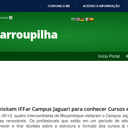
COMUNICA BR
ACESSO À INFORMAÇÃO
IR
 rodapé
4
PARA
O
Farroupilha
CONTEÚDO
Início Portal
A
visitam IFFar Campus Jaguari para conhecer Cursos 
ia 05/12, quatro intercambistas de Moçambique visitaram o Campus Ja
ias renováveis. Os profissionais que estão em um período de at
nhecer e tirar dúvidas sobre a estrutura e formato dos cursos já