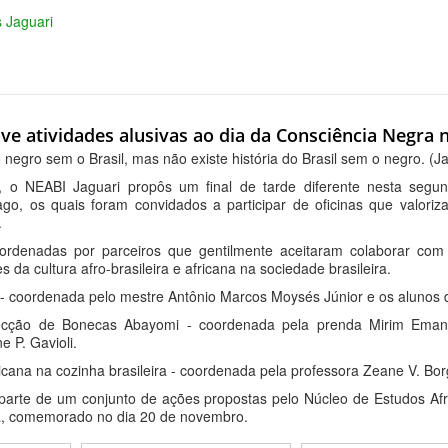
s Jaguari
e atividades alusivas ao dia da Consciência Negra 
o negro sem o Brasil, mas não existe história do Brasil sem o negro. (J
, o NEABI Jaguari propôs um final de tarde diferente nesta segun
go, os quais foram convidados a participar de oficinas que valoriz
.
oordenadas por parceiros que gentilmente aceitaram colaborar co
s da cultura afro-brasileira e africana na sociedade brasileira.
 - coordenada pelo mestre Antônio Marcos Moysés Júnior e os alunos d
cção de Bonecas Abayomi - coordenada pela prenda Mirim Emanu
 P. Gavioli.
icana na cozinha brasileira - coordenada pela professora Zeane V. Bo
 parte de um conjunto de ações propostas pelo Núcleo de Estudos Afr
a, comemorado no dia 20 de novembro.