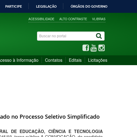
PARTICIPE
LEGISLAÇÃO
ÓRGÃOS DO GOVERNO
ACESSIBILIDADE
ALTO CONTRASTE
VLIBRAS
cesso à Informação
Contatos
Editais
Licitações
cado no Processo Seletivo Simplificado
ERAL DE EDUCAÇÃO, CIÊNCIA E TECNOLOGIA
 8.745/93, torna pública A CONVOCAÇÃO, do candidato