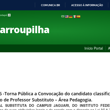
COMUNICA BR
ACESSO À INFORMAÇÃO
IR
 rodapé
4
PARA
O
Farroupilha
CONTEÚDO
Início Portal
A
26 -Torna Pública a Convocação do candidato classifi
o de Professor Substituto – Área Pedagogia.
AL SUBSTITUTA DO
CAMPUS
JAGUARI
, DO INSTITUTO FED
uso de suas atribuições legais e de acordo com o disposto na Lei Nº