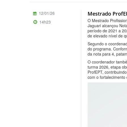
12/01/26
Mestrado ProfEP
O Mestrado Profissio
14h23
Jaguari alcançou Not
período de 2021 a 202
de elevado nível de 
Segundo o coordenado
do programa. Conform
da nota para 4, pata
O coordenador também
turma 2026, etapa obr
ProfEPT, contribuind
com o fortalecimento 