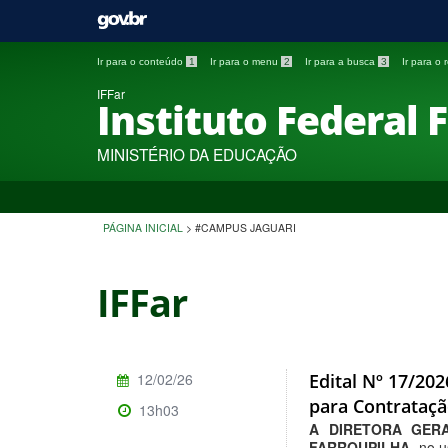
Ir para o conteúdo
1
Ir para o menu
2
Ir para a busca
3
Ir para o
IFFar
Instituto Federal 
MINISTÉRIO DA EDUCAÇÃO
PÁGINA INICIAL
>
#CAMPUS JAGUARI
IFFar
12/02/26
Edital Nº 17/20
para Contrataçã
13h03
A
DIRETORA GER
FARROUPILHA
, no 