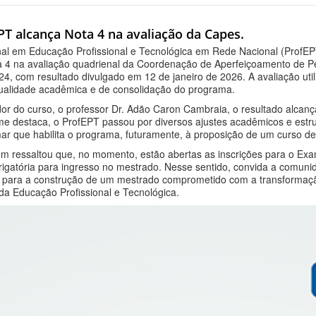
T alcança Nota 4 na avaliação da Capes.
nal em Educação Profissional e Tecnológica em Rede Nacional (ProfEPT
a 4 na avaliação quadrienal da Coordenação de Aperfeiçoamento de Pe
4, com resultado divulgado em 12 de janeiro de 2026. A avaliação util
qualidade acadêmica e de consolidação do programa.
r do curso, o professor Dr. Adão Caron Cambraia, o resultado alcança
e destaca, o ProfEPT passou por diversos ajustes acadêmicos e estrut
mar que habilita o programa, futuramente, à proposição de um curso d
 ressaltou que, no momento, estão abertas as inscrições para o Exa
igatória para ingresso no mestrado. Nesse sentido, convida a comunida
o para a construção de um mestrado comprometido com a transformação 
da Educação Profissional e Tecnológica.