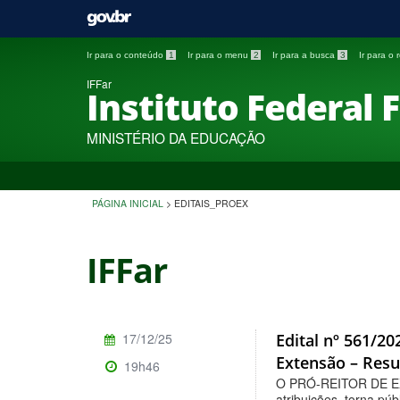
Ir para o conteúdo
1
Ir para o menu
2
Ir para a busca
3
Ir para o
IFFar
Instituto Federal 
MINISTÉRIO DA EDUCAÇÃO
PÁGINA INICIAL
>
EDITAIS_PROEX
IFFar
17/12/25
Edital nº 561/2
Extensão – Resul
19h46
O PRÓ-REITOR DE E
atribuições, torna púb