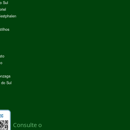
o Sul
riel
Westphalen
tilhos
sto
lo
onzaga
 do Sul