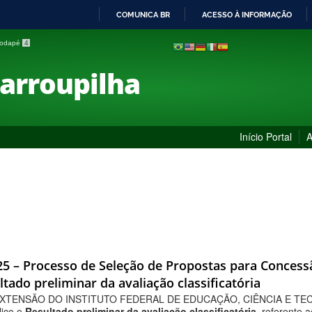
COMUNICA BR
ACESSO À INFORMAÇÃO
IR
 rodapé
4
PARA
O
Farroupilha
CONTEÚDO
Início Portal
A
025 – Processo de Seleção de Propostas para Concess
tado preliminar da avaliação classificatória
XTENSÃO DO INSTITUTO FEDERAL DE EDUCAÇÃO, CIÊNCIA E TECN
lico o
Resultado preliminar da avaliação classificatória
, referente 