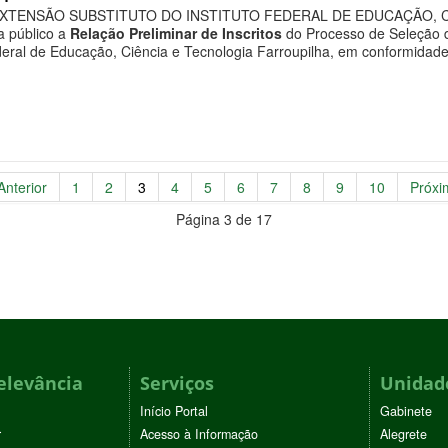
XTENSÃO SUBSTITUTO DO INSTITUTO FEDERAL DE EDUCAÇÃO, CI
na público a
Relação Preliminar de Inscritos
do Processo de Seleção d
Federal de Educação, Ciência e Tecnologia Farroupilha, em conformi
Anterior
1
2
3
4
5
6
7
8
9
10
Próxi
Página 3 de 17
elevância
Serviços
Unidade
Início Portal
Gabinete
r
Acesso à Informação
Alegrete