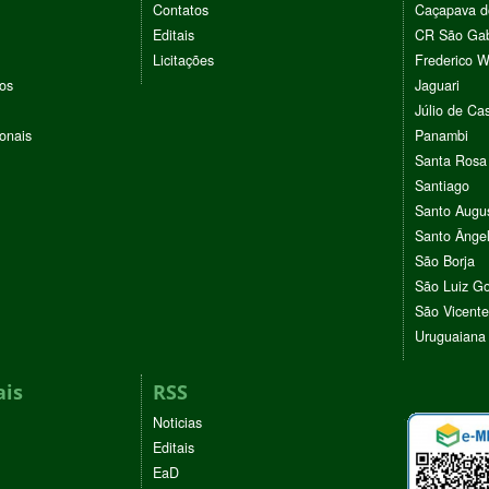
Contatos
Caçapava d
Editais
CR São Gab
Licitações
Frederico 
vos
Jaguari
Júlio de Cas
ionais
Panambi
Santa Rosa
Santiago
Santo Augu
Santo Ânge
São Borja
São Luiz G
São Vicente
Uruguaiana
ais
RSS
Noticias
Editais
EaD