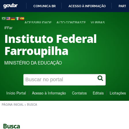
COMUNICA BR
ACESSO À INFORMAÇÃO
PARTI
IR
PARA
ACESSIBILIDADE
ALTO CONTRASTE
VLIBRAS
O
IFFar
CONTEÚDO
Instituto Federal
Farroupilha
MINISTÉRIO DA EDUCAÇÃO
Início Portal
Acesso à Informação
Contatos
Editais
Licitações
PÁGINA INICIAL
>
BUSCA
Busca