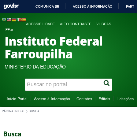
COMUNICA BR
ACESSO À INFORMAÇÃO
PARTI
IR
PARA
ACESSIBILIDADE
ALTO CONTRASTE
VLIBRAS
O
IFFar
CONTEÚDO
Instituto Federal
Farroupilha
MINISTÉRIO DA EDUCAÇÃO
Início Portal
Acesso à Informação
Contatos
Editais
Licitações
PÁGINA INICIAL
>
BUSCA
Busca