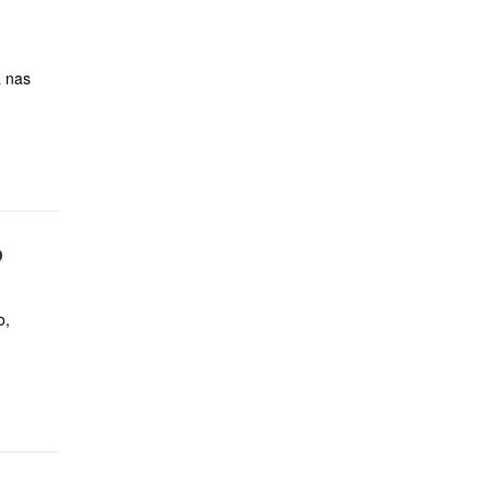
a nas
9
o,