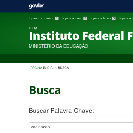
Ir para o conteúdo
1
Ir para o menu
2
Ir para a busca
3
Ir para o
IFFar
Instituto Federal 
MINISTÉRIO DA EDUCAÇÃO
PÁGINA INICIAL
>
BUSCA
Busca
Buscar Palavra-Chave: