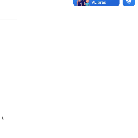
o
l);