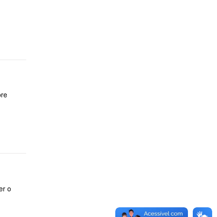
bre
er o