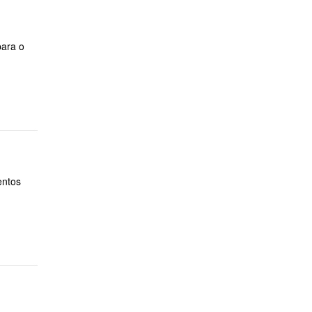
para o
entos