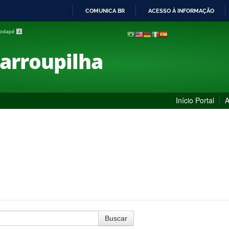
COMUNICA BR
ACESSO À INFORMAÇÃO
IR
 rodapé
4
PARA
O
Farroupilha
CONTEÚDO
Início Portal
A
Buscar