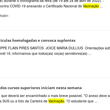
e) durante o cronograma da feira (de 19 até 24 de abril de 2022). -
ontra COVID-19 anexando o Certificado Nacional de
Vacinação
...
phalen
trículas homologadas e convoca suplentes
 FELIPPE FLAIN PIRES SANTOS JOICE MARIA DULLIUS Orientações so
id 19, informamos que todos(as) os(as) servidores(as) ...
 dos cursos superiores iniciam nesta semana
o, que deverá ser encaminhado o mais breve possível. *O anexo deve s
 SUS ou a foto da Carteira de
Vacinação
. *O estudante que ...