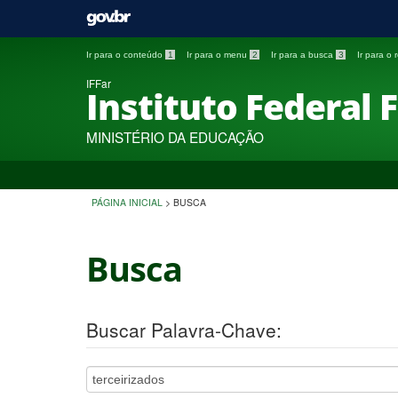
Ir para o conteúdo
1
Ir para o menu
2
Ir para a busca
3
Ir para o
IFFar
Instituto Federal 
MINISTÉRIO DA EDUCAÇÃO
PÁGINA INICIAL
>
BUSCA
Busca
Buscar Palavra-Chave: