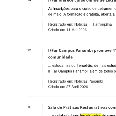
IFFar oferece curso online de Letr
As inscrições para o curso de Letramento
de maio. A formação é gratuita, aberta a 
Registrado em: Notícias IF Farroupilha
Criado em 11 Mai 2026
15.
IFFar Campus Panambi promove 4ª
comunidade
... estudantes do Terceirão, demais estud
IFFar Campus Panambi, além de todos os 
Registrado em: Notícias Panambi
Criado em 27 Abril 2026
16.
Sala de Práticas Restaurativas co
... e colaboradores
terceirizados
do campu