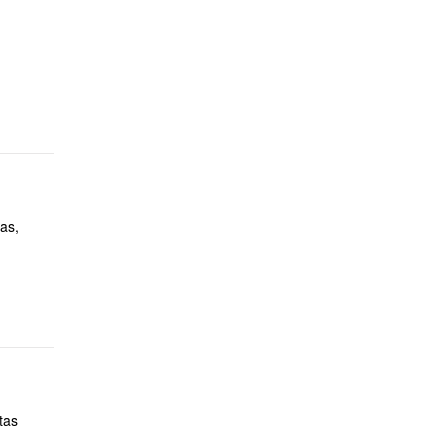
as,
tas