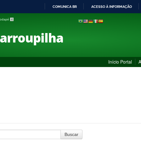
COMUNICA BR
ACESSO À INFORMAÇÃO
IR
 rodapé
4
PARA
O
Farroupilha
CONTEÚDO
Início Portal
A
Buscar