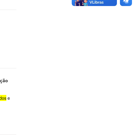
ação
ados
e