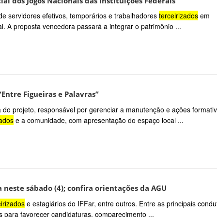
ial dos Jogos Nacionais das Instituições Federais
e servidores efetivos, temporários e trabalhadores
terceirizados
em
l. A proposta vencedora passará a integrar o patrimônio ...
“Entre Figueiras e Palavras”
a do projeto, responsável por gerenciar a manutenção e ações formativ
zados
e a comunidade, com apresentação do espaço local ...
 neste sábado (4); confira orientações da AGU
eirizados
e estagiários do IFFar, entre outros. Entre as principais condu
s para favorecer candidaturas, comparecimento ...