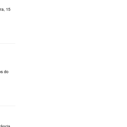
ra, 15
os do
tância