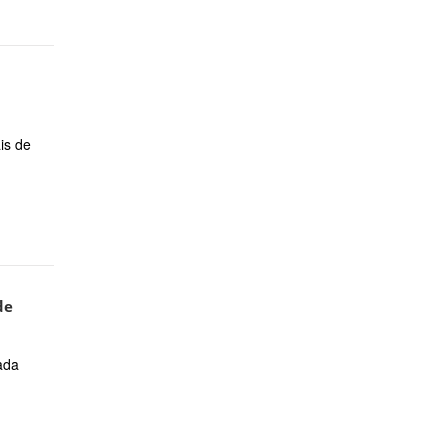
is de
de
ada