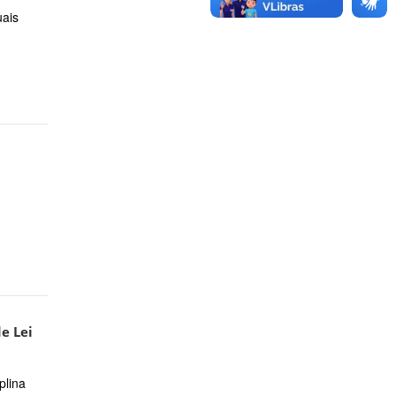
uais
e Lei
plina