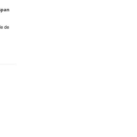
span
de de