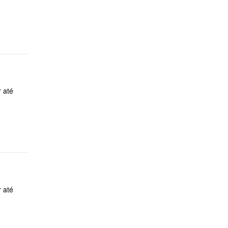
r até
r até