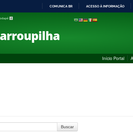
COMUNICA BR
ACESSO À INFORMAÇÃO
IR
 rodapé
4
PARA
O
Farroupilha
CONTEÚDO
Início Portal
A
Buscar