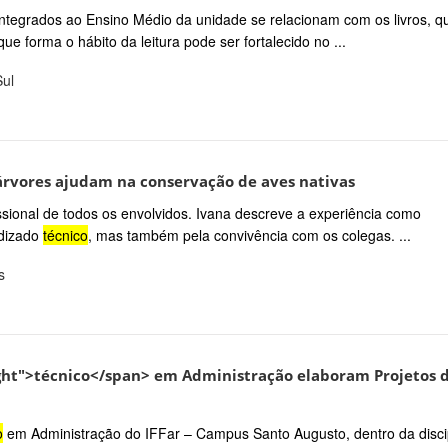
Integrados ao Ensino Médio da unidade se relacionam com os livros, q
ue forma o hábito da leitura pode ser fortalecido no ...
Sul
árvores ajudam na conservação de aves nativas
issional de todos os envolvidos. Ivana descreve a experiência como
ndizado
técnico
, mas também pela convivência com os colegas. ...
s
ght">técnico</span> em Administração elaboram Projetos d
o
em Administração do IFFar – Campus Santo Augusto, dentro da disci