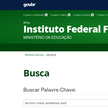
Ir para o conteúdo
1
Ir para o menu
2
Ir para a busca
3
Ir para o
IFFar
Instituto Federal 
MINISTÉRIO DA EDUCAÇÃO
PÁGINA INICIAL
>
BUSCA
Busca
Buscar Palavra-Chave: