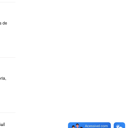
s de
ria,
Sul