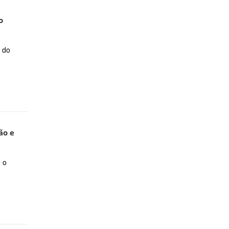
o
 do
ão e
 o