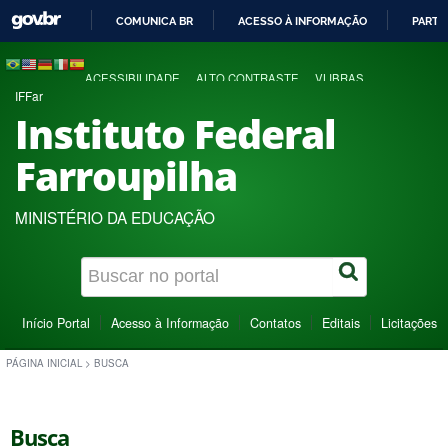
COMUNICA BR
ACESSO À INFORMAÇÃO
PARTI
IR
PARA
ACESSIBILIDADE
ALTO CONTRASTE
VLIBRAS
O
IFFar
CONTEÚDO
Instituto Federal
Farroupilha
MINISTÉRIO DA EDUCAÇÃO
Início Portal
Acesso à Informação
Contatos
Editais
Licitações
PÁGINA INICIAL
>
BUSCA
Busca