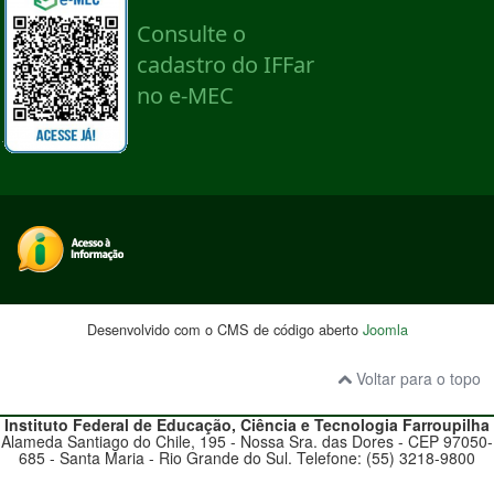
Desenvolvido com o CMS de código aberto
Joomla
Voltar para o topo
Instituto Federal de Educação, Ciência e Tecnologia
Farroupilha
Alameda Santiago do Chile, 195 - Nossa Sra. das Dores - CEP 97050-
685 - Santa Maria - Rio Grande do Sul. Telefone: (55) 3218-9800