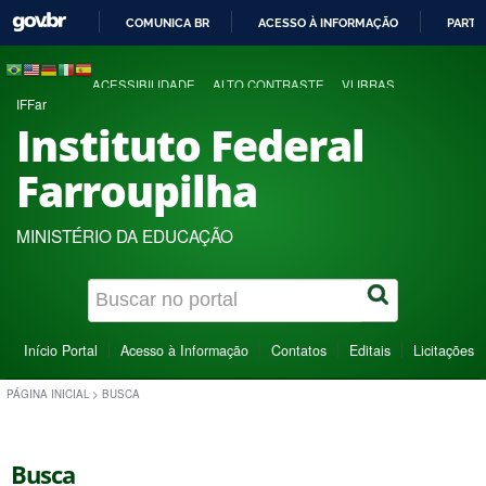
COMUNICA BR
ACESSO À INFORMAÇÃO
PARTI
IR
PARA
ACESSIBILIDADE
ALTO CONTRASTE
VLIBRAS
O
IFFar
CONTEÚDO
Instituto Federal
Farroupilha
MINISTÉRIO DA EDUCAÇÃO
Início Portal
Acesso à Informação
Contatos
Editais
Licitações
PÁGINA INICIAL
>
BUSCA
Busca