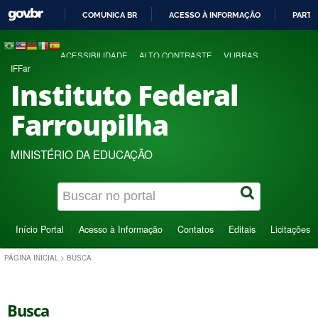
COMUNICA BR
ACESSO À INFORMAÇÃO
PARTI
IR
PARA
ACESSIBILIDADE
ALTO CONTRASTE
VLIBRAS
O
IFFar
CONTEÚDO
Instituto Federal
Farroupilha
MINISTÉRIO DA EDUCAÇÃO
Início Portal
Acesso à Informação
Contatos
Editais
Licitações
PÁGINA INICIAL
>
BUSCA
Busca