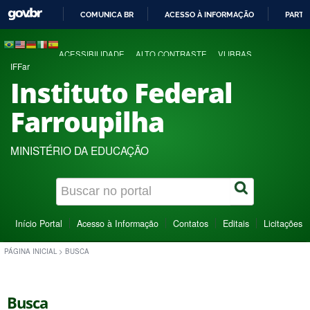
COMUNICA BR
ACESSO À INFORMAÇÃO
PARTI
IR
PARA
ACESSIBILIDADE
ALTO CONTRASTE
VLIBRAS
O
IFFar
CONTEÚDO
Instituto Federal
Farroupilha
MINISTÉRIO DA EDUCAÇÃO
Início Portal
Acesso à Informação
Contatos
Editais
Licitações
PÁGINA INICIAL
>
BUSCA
Busca