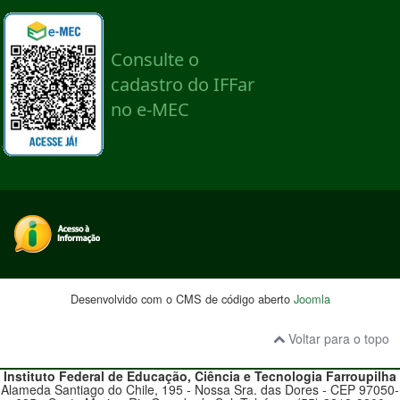
Desenvolvido com o CMS de código aberto
Joomla
Voltar para o topo
Instituto Federal de Educação, Ciência e Tecnologia
Farroupilha
Alameda Santiago do Chile, 195 - Nossa Sra. das Dores - CEP 97050-