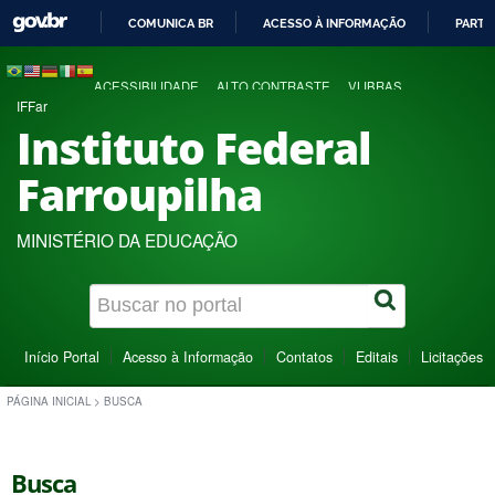
COMUNICA BR
ACESSO À INFORMAÇÃO
PARTI
IR
PARA
ACESSIBILIDADE
ALTO CONTRASTE
VLIBRAS
O
IFFar
CONTEÚDO
Instituto Federal
Farroupilha
MINISTÉRIO DA EDUCAÇÃO
Início Portal
Acesso à Informação
Contatos
Editais
Licitações
PÁGINA INICIAL
>
BUSCA
Busca