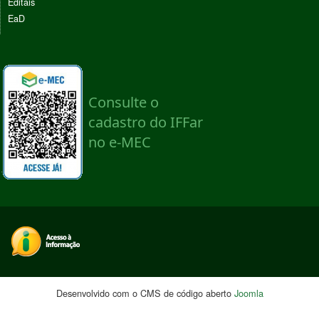
Editais
EaD
Desenvolvido com o CMS de código aberto
Joomla