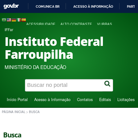
COMUNICA BR
ACESSO À INFORMAÇÃO
PARTI
IR
PARA
ACESSIBILIDADE
ALTO CONTRASTE
VLIBRAS
O
IFFar
CONTEÚDO
Instituto Federal
Farroupilha
MINISTÉRIO DA EDUCAÇÃO
Início Portal
Acesso à Informação
Contatos
Editais
Licitações
PÁGINA INICIAL
>
BUSCA
Busca