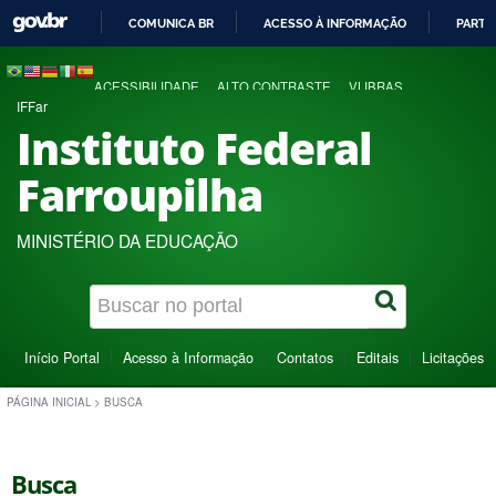
COMUNICA BR
ACESSO À INFORMAÇÃO
PARTI
IR
PARA
ACESSIBILIDADE
ALTO CONTRASTE
VLIBRAS
O
IFFar
CONTEÚDO
Instituto Federal
Farroupilha
MINISTÉRIO DA EDUCAÇÃO
Início Portal
Acesso à Informação
Contatos
Editais
Licitações
PÁGINA INICIAL
>
BUSCA
Busca