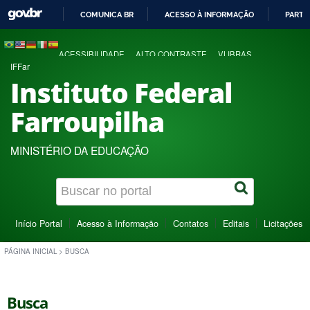
COMUNICA BR
ACESSO À INFORMAÇÃO
PARTI
IR
PARA
ACESSIBILIDADE
ALTO CONTRASTE
VLIBRAS
O
IFFar
CONTEÚDO
Instituto Federal
Farroupilha
MINISTÉRIO DA EDUCAÇÃO
Início Portal
Acesso à Informação
Contatos
Editais
Licitações
PÁGINA INICIAL
>
BUSCA
Busca