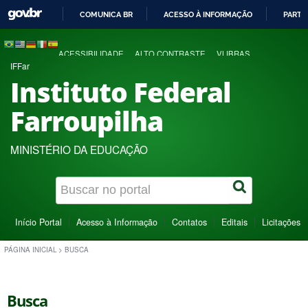
COMUNICA BR
ACESSO À INFORMAÇÃO
PARTI
IR
PARA
ACESSIBILIDADE
ALTO CONTRASTE
VLIBRAS
O
IFFar
CONTEÚDO
Instituto Federal
Farroupilha
MINISTÉRIO DA EDUCAÇÃO
Início Portal
Acesso à Informação
Contatos
Editais
Licitações
PÁGINA INICIAL
>
BUSCA
Busca