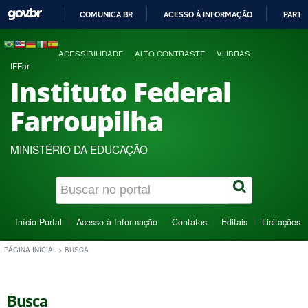
COMUNICA BR
ACESSO À INFORMAÇÃO
PARTI
IR
PARA
ACESSIBILIDADE
ALTO CONTRASTE
VLIBRAS
O
IFFar
CONTEÚDO
Instituto Federal
Farroupilha
MINISTÉRIO DA EDUCAÇÃO
Início Portal
Acesso à Informação
Contatos
Editais
Licitações
PÁGINA INICIAL
>
BUSCA
Busca