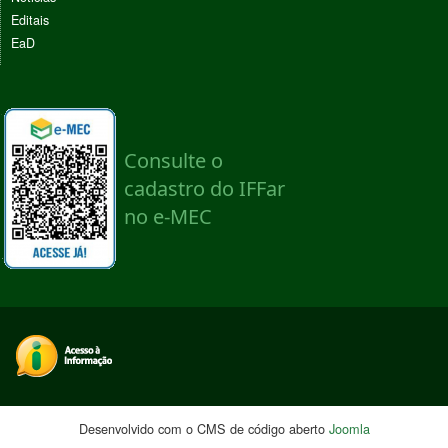
Editais
EaD
Desenvolvido com o CMS de código aberto
Joomla