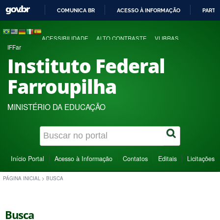
COMUNICA BR
ACESSO À INFORMAÇÃO
PARTI
IR
PARA
ACESSIBILIDADE
ALTO CONTRASTE
VLIBRAS
O
IFFar
CONTEÚDO
Instituto Federal
Farroupilha
MINISTÉRIO DA EDUCAÇÃO
Início Portal
Acesso à Informação
Contatos
Editais
Licitações
PÁGINA INICIAL
>
BUSCA
Busca