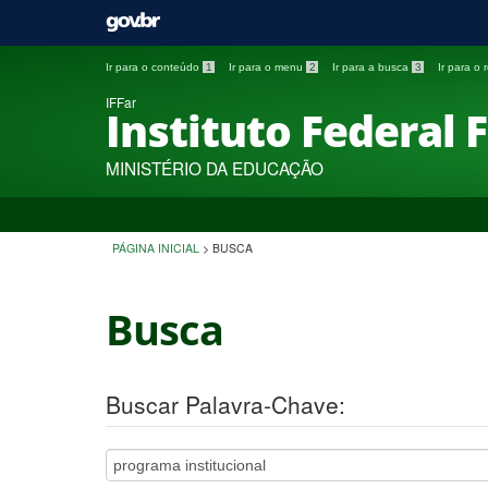
Ir para o conteúdo
1
Ir para o menu
2
Ir para a busca
3
Ir para o
IFFar
Instituto Federal 
MINISTÉRIO DA EDUCAÇÃO
PÁGINA INICIAL
>
BUSCA
Busca
Buscar Palavra-Chave: