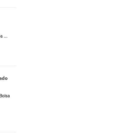
 ...
tado
Bolsa