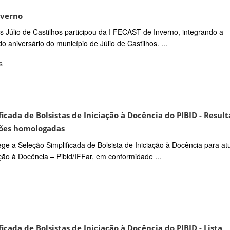
nverno
 Júlio de Castilhos participou da I FECAST de Inverno, integrando a
 aniversário do município de Júlio de Castilhos. ...
s
ficada de Bolsistas de Iniciação à Docência do PIBID - Resul
ições homologadas
rege a Seleção Simplificada de Bolsista de Iniciação à Docência para at
ção à Docência – Pibid/IFFar, em conformidade ...
ficada de Bolsistas de Iniciação à Docência do PIBID - Lista