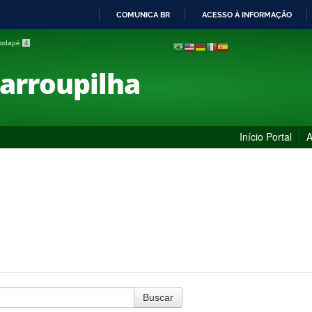
COMUNICA BR
ACESSO À INFORMAÇÃO
IR
 rodapé
4
PARA
O
Farroupilha
CONTEÚDO
Início Portal
A
Buscar