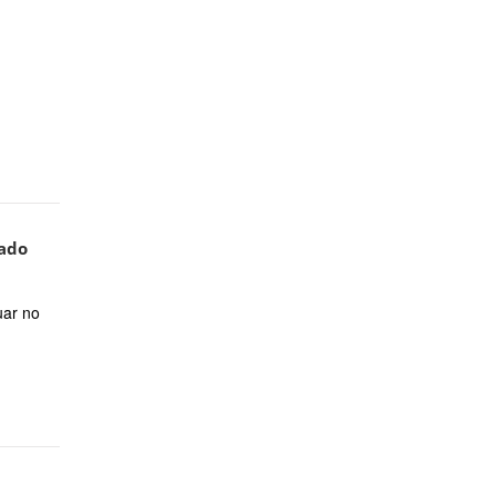
tado
uar no