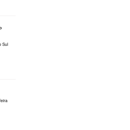
o
o Sul
eira