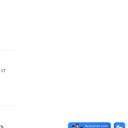
 17
ra,