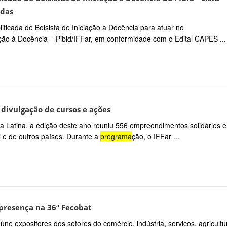
adas
ificada de Bolsista de Iniciação à Docência para atuar no
ção à Docência – Pibid/IFFar, em conformidade com o Edital CAPES ...
 divulgação de cursos e ações
ica Latina, a edição deste ano reuniu 556 empreendimentos solidários e
l e de outros países. Durante a
programa
ção, o IFFar ...
presença na 36ª Fecobat
reúne expositores dos setores do comércio, indústria, serviços, agricultu