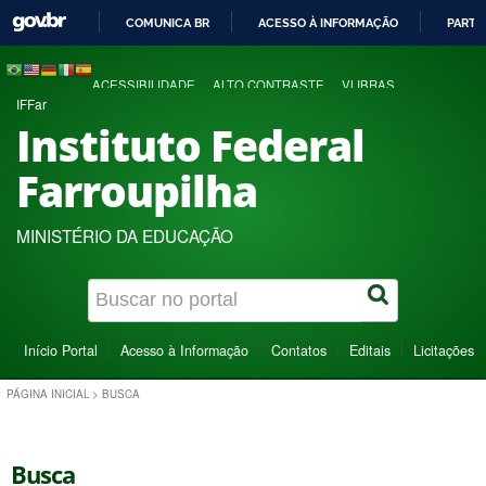
COMUNICA BR
ACESSO À INFORMAÇÃO
PARTI
IR
PARA
ACESSIBILIDADE
ALTO CONTRASTE
VLIBRAS
O
IFFar
CONTEÚDO
Instituto Federal
Farroupilha
MINISTÉRIO DA EDUCAÇÃO
Início Portal
Acesso à Informação
Contatos
Editais
Licitações
PÁGINA INICIAL
>
BUSCA
Busca