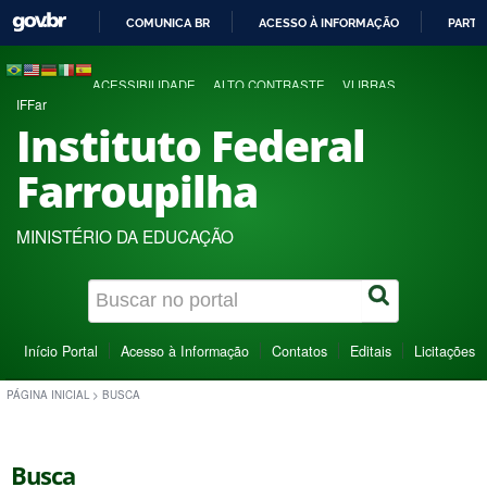
COMUNICA BR
ACESSO À INFORMAÇÃO
PARTI
IR
PARA
ACESSIBILIDADE
ALTO CONTRASTE
VLIBRAS
O
IFFar
CONTEÚDO
Instituto Federal
Farroupilha
MINISTÉRIO DA EDUCAÇÃO
Início Portal
Acesso à Informação
Contatos
Editais
Licitações
PÁGINA INICIAL
>
BUSCA
Busca