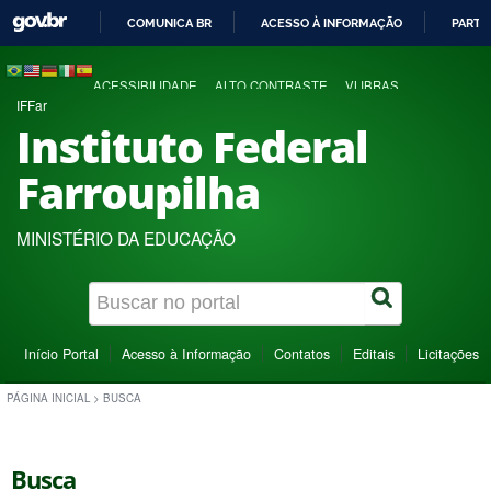
COMUNICA BR
ACESSO À INFORMAÇÃO
PARTI
IR
PARA
ACESSIBILIDADE
ALTO CONTRASTE
VLIBRAS
O
IFFar
CONTEÚDO
Instituto Federal
Farroupilha
MINISTÉRIO DA EDUCAÇÃO
Início Portal
Acesso à Informação
Contatos
Editais
Licitações
PÁGINA INICIAL
>
BUSCA
Busca