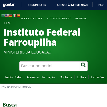
COMUNICA BR
ACESSO À INFORMAÇÃO
PARTI
IR
PARA
ACESSIBILIDADE
ALTO CONTRASTE
VLIBRAS
O
IFFar
CONTEÚDO
Instituto Federal
Farroupilha
MINISTÉRIO DA EDUCAÇÃO
Início Portal
Acesso à Informação
Contatos
Editais
Licitações
PÁGINA INICIAL
>
BUSCA
Busca