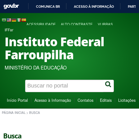
COMUNICA BR
ACESSO À INFORMAÇÃO
PARTI
IR
PARA
ACESSIBILIDADE
ALTO CONTRASTE
VLIBRAS
O
IFFar
CONTEÚDO
Instituto Federal
Farroupilha
MINISTÉRIO DA EDUCAÇÃO
Início Portal
Acesso à Informação
Contatos
Editais
Licitações
PÁGINA INICIAL
>
BUSCA
Busca