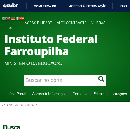
COMUNICA BR
ACESSO À INFORMAÇÃO
PARTI
IR
PARA
ACESSIBILIDADE
ALTO CONTRASTE
VLIBRAS
O
IFFar
CONTEÚDO
Instituto Federal
Farroupilha
MINISTÉRIO DA EDUCAÇÃO
Início Portal
Acesso à Informação
Contatos
Editais
Licitações
PÁGINA INICIAL
>
BUSCA
Busca