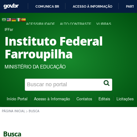
COMUNICA BR
ACESSO À INFORMAÇÃO
PARTI
IR
PARA
ACESSIBILIDADE
ALTO CONTRASTE
VLIBRAS
O
IFFar
CONTEÚDO
Instituto Federal
Farroupilha
MINISTÉRIO DA EDUCAÇÃO
Início Portal
Acesso à Informação
Contatos
Editais
Licitações
PÁGINA INICIAL
>
BUSCA
Busca